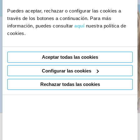
Puedes aceptar, rechazar o configurar las cookies a
través de los botones a continuación. Para más
información, puedes consultar
aquí
nuestra política de
cookies.
Pedir cita
Ver equipo
Aceptar todas las cookies
Configurar las cookies
Rechazar todas las cookies